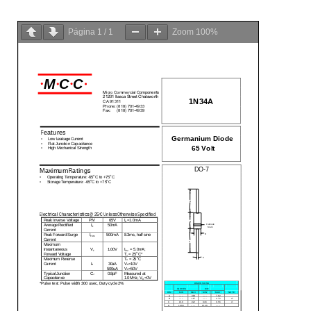
Página
1
/
1
Zoom
100%