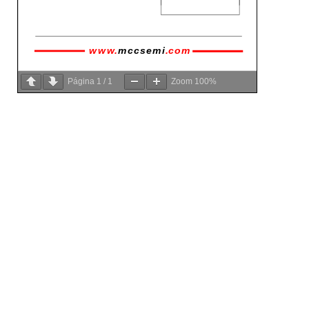
Página
1
/
1
Zoom
100%