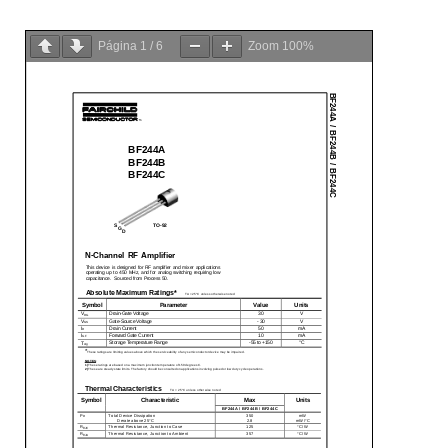
Página
1
/
6
Zoom
100%