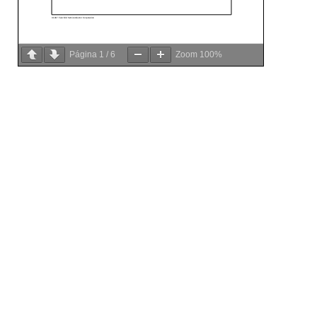
Página
1
/
6
Zoom
100%