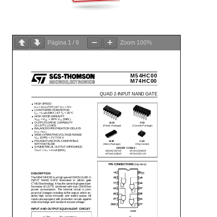
Página
1
/
9
Zoom
100%