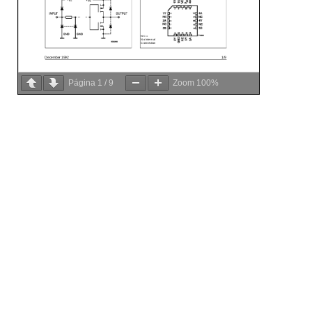
Página
1
/
9
Zoom
100%