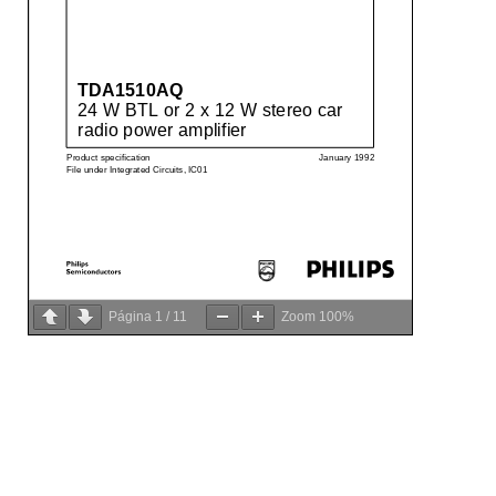
Página
1
/
11
Zoom
100%