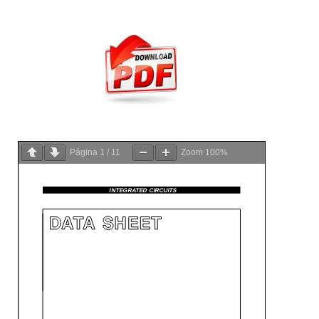
Página
1
/
11
Zoom
100%