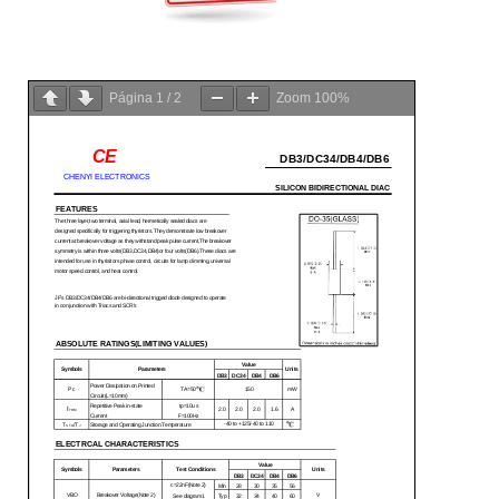
Página
1
/
2
Zoom
100%