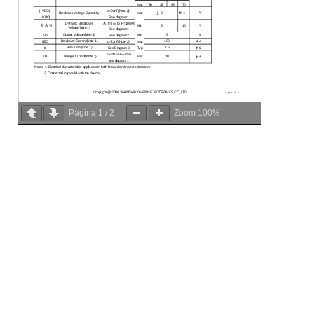
Página
1
/
2
Zoom
100%