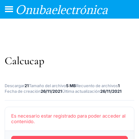
Onubaelectrónica
Calcucap
Descargar
21
Tamaño del archivo
5 MB
Recuento de archivos
1
Fecha de creación
26/11/2021
Última actualización
26/11/2021
Es necesario estar registrado para poder acceder al
contenido.