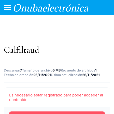
Onubaelectrónica
Calfiltaud
Descargar
7
Tamaño del archivo
5 MB
Recuento de archivos
1
Fecha de creación
26/11/2021
Última actualización
26/11/2021
Es necesario estar registrado para poder acceder al
contenido.