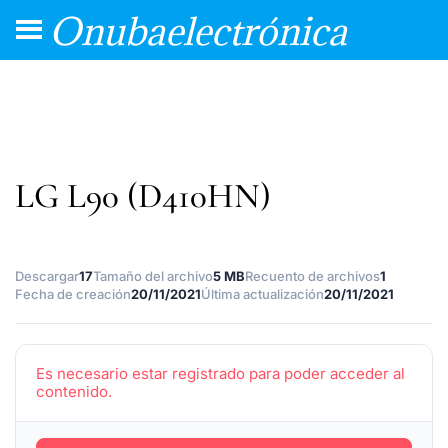
Onubaelectrónica
LG L90 (D410HN)
Descargar
17
Tamaño del archivo
5 MB
Recuento de archivos
1
Fecha de creación
20/11/2021
Última actualización
20/11/2021
Es necesario estar registrado para poder acceder al
contenido.