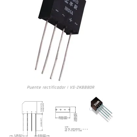
Puente rectificador | VS-2KBB80R