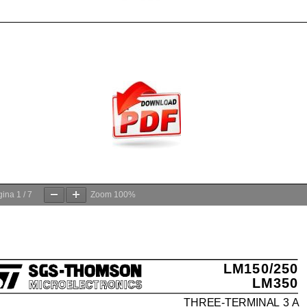
gina
1
/
7
Zoom
100%