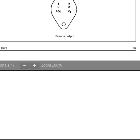
gina
1
/
7
Zoom
100%