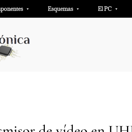
ponentes
Esquemas
El PC
smisor de vídeo en UH