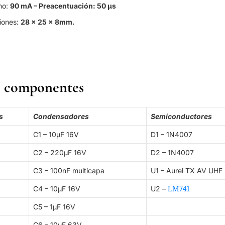
mo:
90 mA – Preacentuación: 50 μs
iones:
28 x 25 x 8mm.
e componentes
s
Condensadores
Semiconductores
C1 – 10µF 16V
D1 – 1N4007
C2 – 220µF 16V
D2 – 1N4007
C3 – 100nF multicapa
U1 – Aurel TX AV UHF
C4 – 10µF 16V
U2 –
LM741
C5 – 1µF 16V
C6 – 10µF 63V