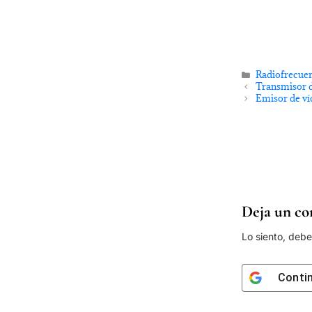
Radiofrecue
Transmisor d
Emisor de v
Deja un co
Lo siento, deb
Conti