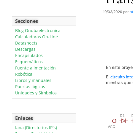
n
19/03/2020
por
Secciones
Blog Onubaelectrónica
Calculadoras On-Line
Datasheets
Descargas
Encapsulados
Esquemáticos
En este proye
Fuente alimentación
Robótica
El
circuito int
Libros y manuales
mientras que 
Puertas lógicas
Unidades y Símbolos
Enlaces
Iana (Directorios IP´s)