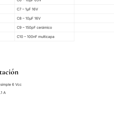
C7 – 1µF 16V
C8 – 10µF 16V
C9 – 150pF cerámico
C10 – 100nF multicapa
tación
 simple 6 Vcc
.1 A