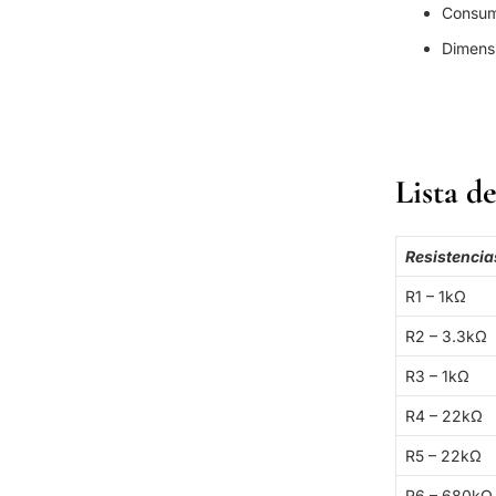
Consu
Dimens
Lista d
Resistencia
R1 – 1kΩ
R2 – 3.3kΩ
R3 – 1kΩ
R4 – 22kΩ
R5 – 22kΩ
R6 – 680kΩ