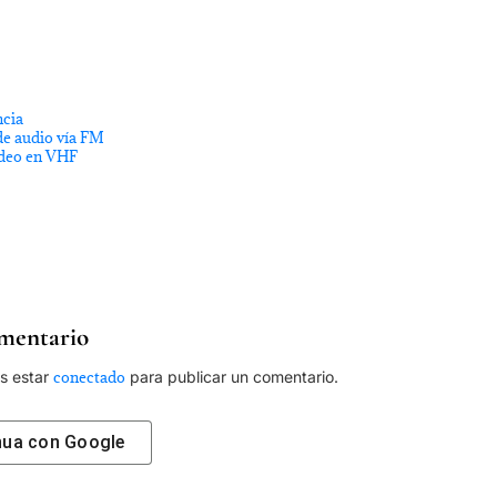
ncia
e audio vía FM
ídeo en VHF
mentario
es estar
conectado
para publicar un comentario.
nua con
Google