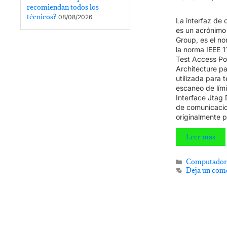
recomiendan todos los
técnicos?
08/08/2026
La interfaz de
es un acrónimo 
Group, es el n
la norma IEEE 1
Test Access Po
Architecture pa
utilizada para 
escaneo de lími
Interface Jtag 
de comunicaci
originalmente p
Leer más
Computador
Deja un com