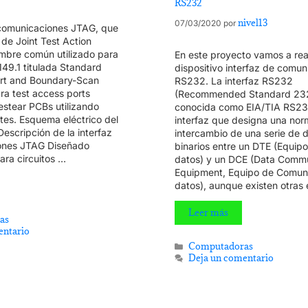
RS232
nivel13
07/03/2020
por
 comunicaciones JTAG, que
de Joint Test Action
ombre común utilizado para
En este proyecto vamos a rea
149.1 titulada Standard
dispositivo interfaz de comun
rt and Boundary-Scan
RS232. La interfaz RS232
ra test access ports
(Recommended Standard 232
testear PCBs utilizando
conocida como EIA/TIA RS23
tes. Esquema eléctrico del
interfaz que designa una nor
Descripción de la interfaz
intercambio de una serie de 
ones JTAG Diseñado
binarios entre un DTE (Equipo
ara circuitos …
datos) y un DCE (Data Commu
Equipment, Equipo de Comun
datos), aunque existen otras
Leer más
as
entario
Computadoras
Deja un comentario