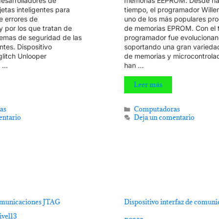
desarrolladores de
memorias EEPROM. Desde ha
jetas inteligentes para
tiempo, el programador Wille
e errores de
uno de los más populares pr
 por los que tratan de
de memorias EPROM. Con el t
stemas de seguridad de las
programador fue evolucionan
entes. Dispositivo
soportando una gran variedad
glitch Unlooper
de memorias y microcontrolad
l …
han …
Leer más
as
Computadoras
entario
Deja un comentario
comunicaciones JTAG
Dispositivo interfaz de comuni
ivel13