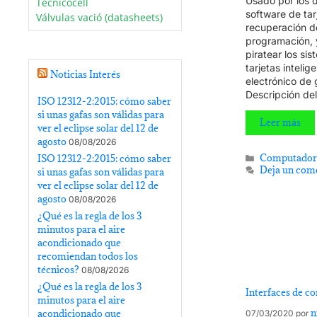
Usado por los 
Tecnicocell
software de tar
Válvulas vació (datasheets)
recuperación d
programación, y
piratear los si
tarjetas intelig
Noticias Interés
electrónico de 
Descripción de
ISO 12312-2:2015: cómo saber
si unas gafas son válidas para
Leer más
ver el eclipse solar del 12 de
agosto
08/08/2026
Computador
ISO 12312-2:2015: cómo saber
Deja un com
si unas gafas son válidas para
ver el eclipse solar del 12 de
agosto
08/08/2026
¿Qué es la regla de los 3
minutos para el aire
acondicionado que
recomiendan todos los
técnicos?
08/08/2026
¿Qué es la regla de los 3
Interfaces de 
minutos para el aire
n
acondicionado que
07/03/2020
por