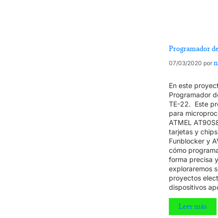
Programador de 
n
07/03/2020
por
En este proyect
Programador de 
TE-22. Este pr
para microproce
ATMEL AT90S85
tarjetas y chip
Funblocker y 
cómo programar
forma precisa y
exploraremos s
proyectos elec
dispositivos apo
Leer más