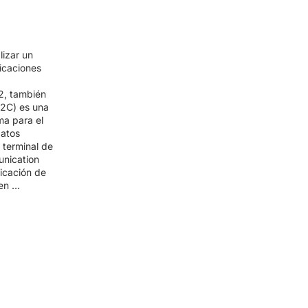
lizar un
icaciones
, también
2C) es una
ma para el
datos
 terminal de
nication
icación de
 en …