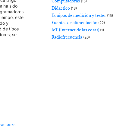
ce largo
Computadoras
(15)
m ha sido
Didactico
(13)
ogramadores
Equipos de medición y tester
(15)
iempo, este
Fuentes de alimentación
do y
(22)
 de tipos
IoT (Internet de las cosas)
(1)
ores; se
Radiofrecuencia
(26)
caciones