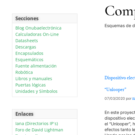
Comp
Secciones
Esquemas de di
Blog Onubaelectrónica
Calculadoras On-Line
Datasheets
Descargas
Encapsulados
Esquemáticos
Fuente alimentación
Robótica
Dispositivo elec
Libros y manuales
Puertas lógicas
“Unlooper”
Unidades y Símbolos
n
07/03/2020
por
En este proyect
Enlaces
dispositivo ele
Iana (Directorios IP´s)
el “Unlooper”, 
efectos tanto l
Foro de David Lightman