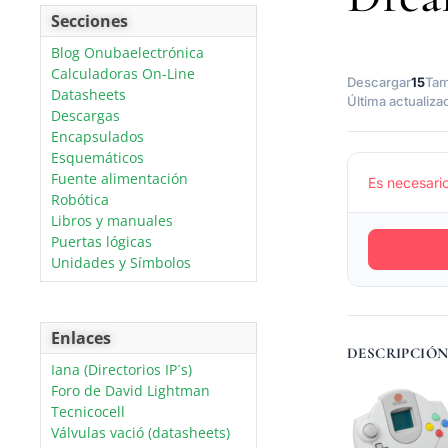
Secciones
Blog Onubaelectrónica
Calculadoras On-Line
Descargar
15
Tam
Datasheets
Última actualiza
Descargas
Encapsulados
Esquemáticos
Fuente alimentación
Es necesario
Robótica
Libros y manuales
Puertas lógicas
Unidades y Símbolos
Enlaces
DESCRIPCIÓ
Iana (Directorios IP´s)
Foro de David Lightman
Tecnicocell
Válvulas vació (datasheets)