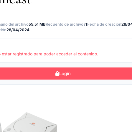
año del archivo
55.51 MB
Recuento de archivos
1
Fecha de creación
28/0
ción
28/04/2024
 estar registrado para poder acceder al contenido.
Login
N