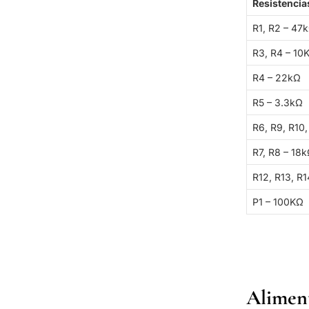
Resistencia
R1, R2 – 47
R3, R4 – 10
R4 – 22kΩ
R5 – 3.3kΩ
R6, R9, R10,
R7, R8 – 18
R12, R13, R
P1 – 100KΩ
Alimen