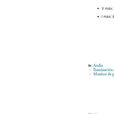
V máx
I máx:
Audio
Iluminación 
Monitor de p