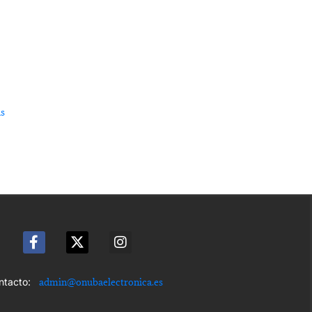
us
nta
cto:
admin@onubaelectronica.es