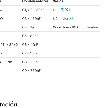
s
Condensadores
Varios
kΩ
C1, C2 – 33nF
IC1 –
Tl074
KΩ
C3 – 430nF
Ic2 –
NE5532
C4 – 1µF
Conectores RCA – 3 Hembra
C5 – 82nF
 R11 – 39kΩ
C6 – 47nF
kΩ
C7 – 15nF
14 – 27kΩ
C8 – 3.9nF
C9 – 330nF
tación