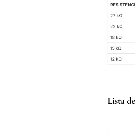
RESISTENC
27 kΩ
22 kΩ
18 kΩ
15 kΩ
12 kΩ
Lista d