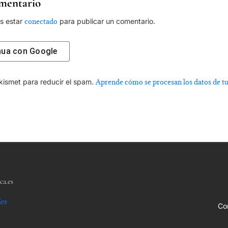
mentario
es estar
conectado
para publicar un comentario.
nua con
Google
Akismet para reducir el spam.
Aprende cómo se procesan los datos de t
ca.es
ies
Co