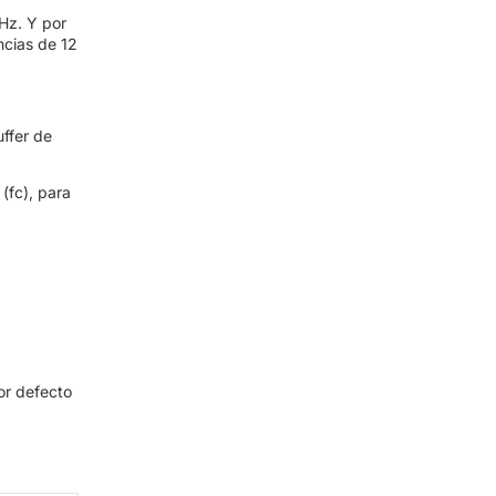
Hz. Y por
ncias de 12
ffer de
(fc), para
or defecto