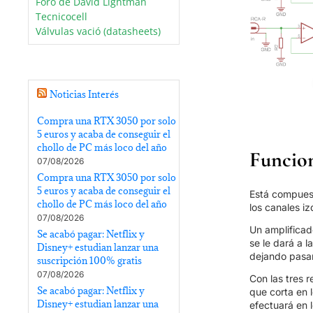
Foro de David Lightman
Tecnicocell
Válvulas vació (datasheets)
Noticias Interés
Compra una RTX 3050 por solo
5 euros y acaba de conseguir el
chollo de PC más loco del año
Funcio
07/08/2026
Compra una RTX 3050 por solo
5 euros y acaba de conseguir el
Está compuest
chollo de PC más loco del año
los canales i
07/08/2026
Un amplificad
Se acabó pagar: Netflix y
se le dará a l
Disney+ estudian lanzar una
dejando pasar
suscripción 100% gratis
07/08/2026
Con las tres 
Se acabó pagar: Netflix y
que corta en 
Disney+ estudian lanzar una
efectuará en 