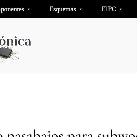
ponentes
Esquemas
El PC
o pasabajos para subwo