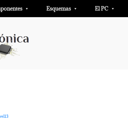
ponentes
Esquemas
El PC
vel13