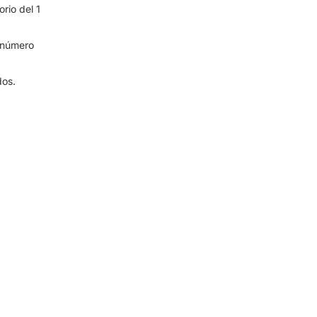
rio del 1
 número
dos.