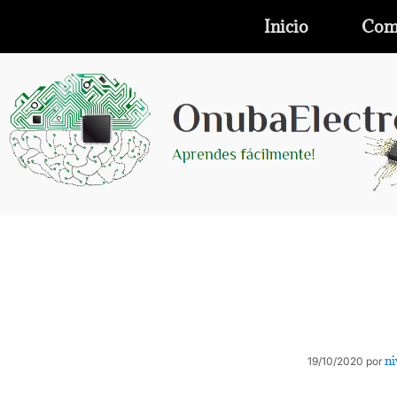
Inicio
Com
ni
19/10/2020
por