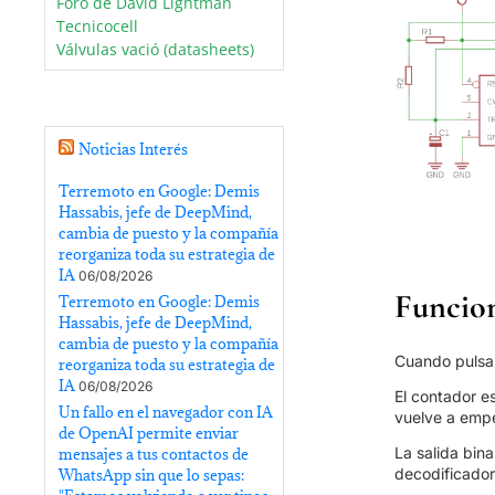
Foro de David Lightman
Tecnicocell
Válvulas vació (datasheets)
Noticias Interés
Terremoto en Google: Demis
Hassabis, jefe de DeepMind,
cambia de puesto y la compañía
reorganiza toda su estrategia de
IA
06/08/2026
Funcio
Terremoto en Google: Demis
Hassabis, jefe de DeepMind,
cambia de puesto y la compañía
Cuando pulsam
reorganiza toda su estrategia de
IA
06/08/2026
El contador e
Un fallo en el navegador con IA
vuelve a emp
de OpenAI permite enviar
La salida bin
mensajes a tus contactos de
decodificador
WhatsApp sin que lo sepas: