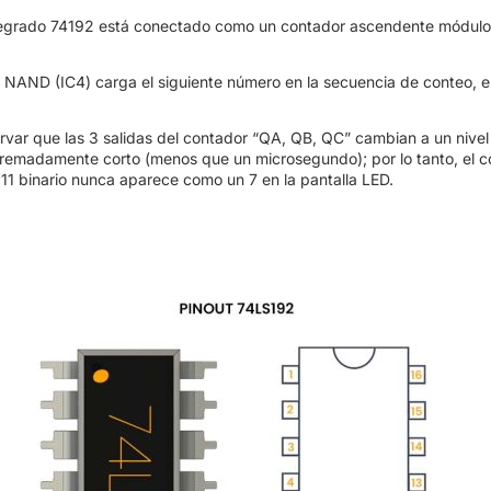
ntegrado 74192 está conectado como un contador ascendente módulo (
NAND (IC4) carga el siguiente número en la secuencia de conteo, el 
var que las 3 salidas del contador “QA, QB, QC” cambian a un nivel 
remadamente corto (menos que un microsegundo); por lo tanto, el c
111 binario nunca aparece como un 7 en la pantalla LED.