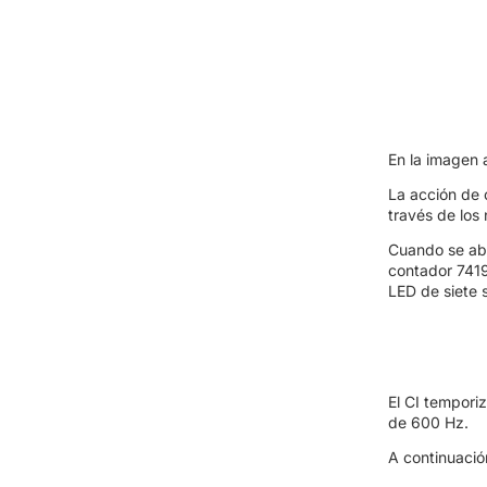
En la imagen a
La acción de 
través de los 
Cuando se abre
contador 7419
LED de siete
El CI tempori
de 600 Hz.
A continuació