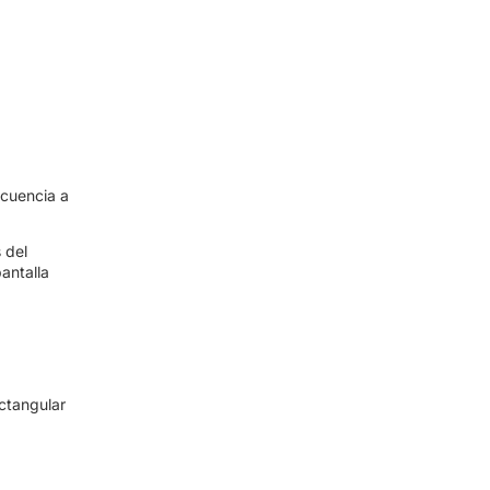
ecuencia a
 del
antalla
ctangular