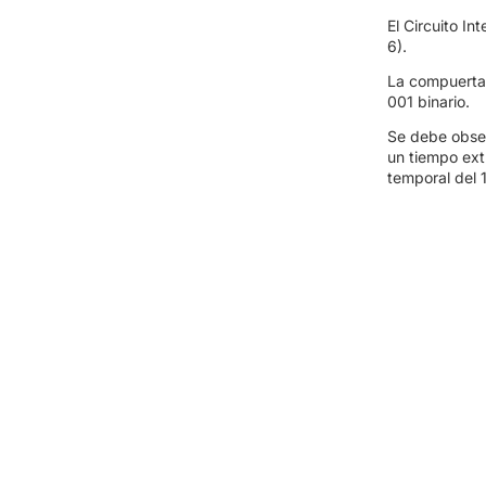
El Circuito I
6).
La compuerta 
001 binario.
Se debe obser
un tiempo ext
temporal del 