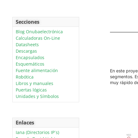
Secciones
Blog Onubaelectrónica
Calculadoras On-Line
Datasheets
Descargas
Encapsulados
Esquemáticos
Fuente alimentación
En este proy
segmentos. Es
Robótica
muy rápido d
Libros y manuales
Puertas lógicas
Unidades y Símbolos
Enlaces
Iana (Directorios IP´s)